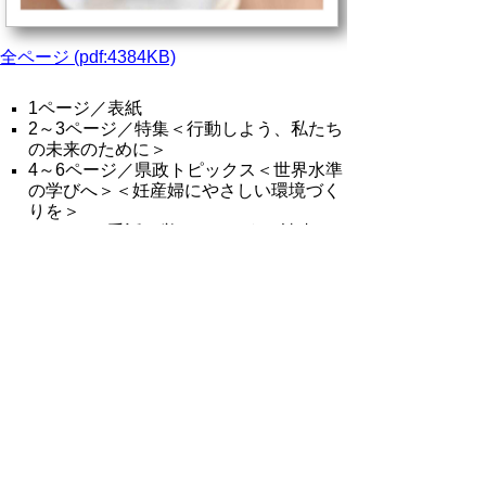
全ページ (pdf:4384KB)
1ページ／表紙
2～3ページ／特集＜行動しよう、私たち
の未来のために＞
4～6ページ／県政トピックス＜世界水準
の学びへ＞＜妊産婦にやさしい環境づく
りを＞
7ページ／手話を覚えてみよう／読者の
声／県産品プレゼント
8ページ／参加しよう！ねんりんピック
／県からのお知らせ
HTML版はこちら
▲ページ上部に戻る
と
個人情報保護
|
リンクについて
|
著作権に
り
ついて
|
アクセシビリティ