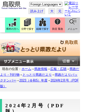
こ
の
ペ
読み上げ
大
元
ー
ジ
を
翻
訳
県外の方へ
分野で探す
組織で探す
防災 緊急
メニュー
す
る
現在の位置：
ホーム
県政情報
広報・広聴
県政だ
より・刊行物
とっとり県政だより
県政だよりバッ
クナンバー
2023（令和5）年度
2024年2月号（PDF
版）
2024年2月号（PDF
版）