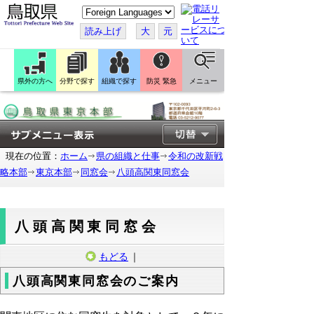
こ
の
ペ
読み上げ
大
元
ー
ジ
を
翻
訳
県外の方へ
分野で探す
組織で探す
防災 緊急
メニュー
す
る
現在の位置：
ホーム
県の組織と仕事
令和の改新戦
略本部
東京本部
同窓会
八頭高関東同窓会
八頭高関東同窓会
もどる
｜
八頭高関東同窓会のご案内