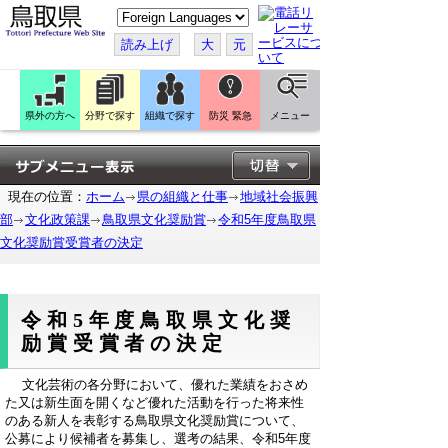
こ
の
ペ
読み上げ
大
元
ー
ジ
を
翻
訳
県外の方へ
分野で探す
組織で探す
防災 緊急
メニュー
す
る
現在の位置：
ホーム
県の組織と仕事
地域社会振興
部
文化政策課
鳥取県文化奨励賞
令和5年度鳥取県
文化奨励賞受賞者の決定
令和5年度鳥取県文化奨
励賞受賞者の決定
文化芸術の各分野において、優れた業績をおさめ
た又は新生面を開くなど優れた活動を行った将来性
のある新人を表彰する鳥取県文化奨励賞について、
公募により候補者を募集し、選考の結果、令和5年度