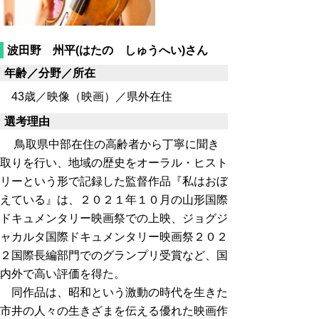
波田野 州平(はたの しゅうへい)さん
年齢／分野／所在
43歳／映像（映画）／県外在住
選考理由
鳥取県中部在住の高齢者から丁寧に聞き
取りを行い、地域の歴史をオーラル・ヒスト
リーという形で記録した監督作品『私はおぼ
えている』は、２０２１年１０月の山形国際
ドキュメンタリー映画祭での上映、ジョグジ
ャカルタ国際ドキュメンタリー映画祭２０２
２国際長編部門でのグランプリ受賞など、国
内外で高い評価を得た。
同作品は、昭和という激動の時代を生きた
市井の人々の生きざまを伝える優れた映画作