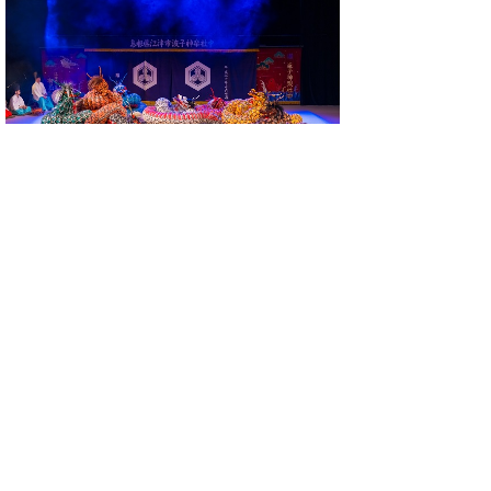
３０分にわたり演じられ、クライマックスで
は、
須佐之男命（スサノオノミコト）が
酔っ
た８頭の大蛇（おろち）と壮絶な戦いを行い
ました。
○演目６ よさこい踊り／がいなCON（米子
市）
映像（フィナーレ含む）＞
外部リンク
（YouTube）