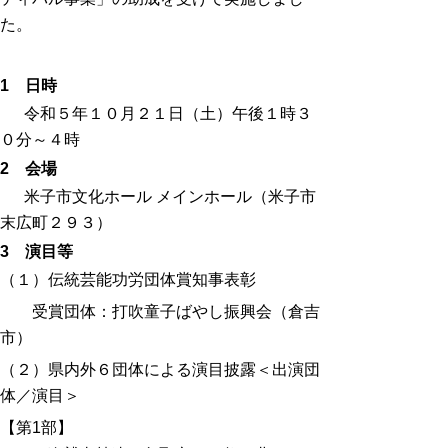
た。
1 日時
令和５年１０月２１日（土）午後１時３
０分～４時
2 会場
米子市文化ホール メインホール（米子市
末広町２９３）
3 演目等
（１）伝統芸能功労団体賞知事表彰
受賞団体：打吹童子ばやし振興会（倉吉
市）
（２）県内外６団体による演目披露
＜出演団
体／演目＞
【第1部】