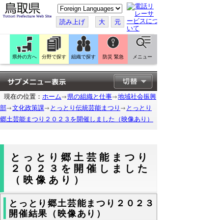
こ
の
ペ
読み上げ
大
元
ー
ジ
を
翻
訳
県外の方へ
分野で探す
組織で探す
防災 緊急
メニュー
す
る
現在の位置：
ホーム
県の組織と仕事
地域社会振興
部
文化政策課
とっとり伝統芸能まつり
とっとり
郷土芸能まつり２０２３を開催しました（映像あり）
とっとり郷土芸能まつり
２０２３を開催しました
（映像あり）
とっとり郷土芸能まつり２０２３
開催結果（映像あり）