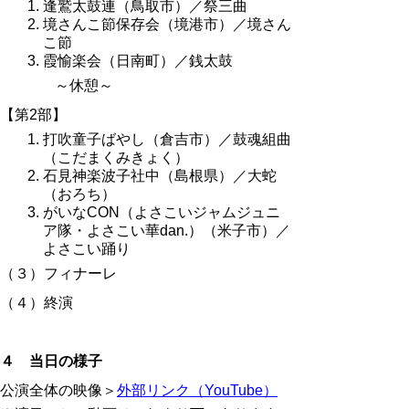
逢鷲太鼓連（鳥取市）／祭三曲
境さんこ節保存会（境港市）／境さん
こ節
霞愉楽会（日南町）／銭太鼓
～休憩～
【第2部】
打吹童子ばやし（倉吉市）／鼓魂組曲
（こだまくみきょく）
石見神楽波子社中（島根県）／大蛇
（おろち）
がいなCON（よさこいジャムジュニ
ア隊・よさこい華dan.）（
米子市）／
よさこい踊り
（３）フィナーレ
（４）終演
４ 当日の様子
公演全体の映像＞
外部リンク（YouTube）