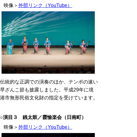
映像＞
外部リンク（YouTube）
伝統的な正調での演奏のほか、テンポの速い
早ざんこ節も披露しました。平成29年に境
港市無形民俗文化財の指定を受けています。
○演目３ 銭太鼓／霞愉楽会（日南町）
映像＞
外部リンク（YouTube）