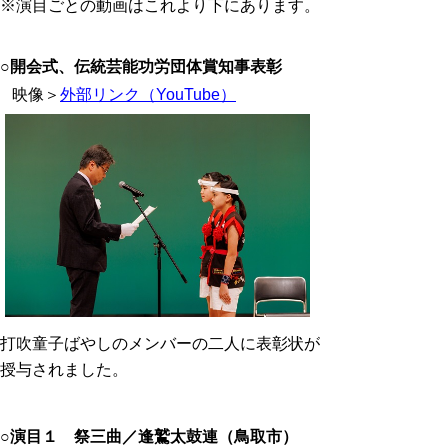
※演目ごとの動画はこれより下にあります。
○開会式、伝統芸能功労団体賞知事表彰
映像＞
外部リンク（YouTube）
打吹童子ばやしのメンバーの二人に表彰状が
授与されました。
○
演目１ 祭三曲／逢鷲太鼓連（鳥取市）