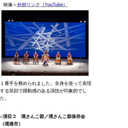
映像＞
外部リンク（YouTube）
１番手を務められました。全身を使って表現
する笑顔で躍動感のある演技が印象的でし
た。
○演目２ 境さんこ節／境さんこ節保存会
（境港市）