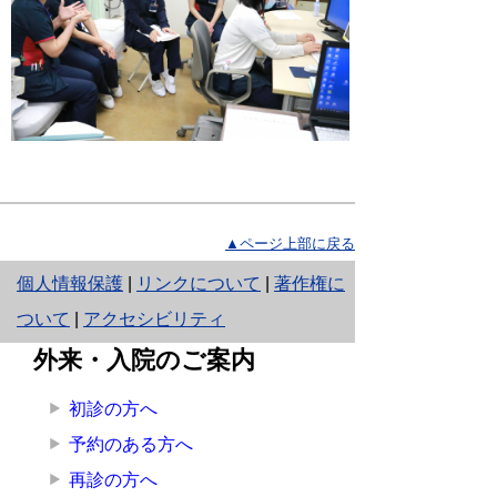
▲ページ上部に戻る
と
個人情報保護
|
リンクについて
|
著作権に
り
ついて
|
アクセシビリティ
ネ
外来・入院のご案内
ッ
初診の方へ
ト
予約のある方へ
へ
再診の方へ
の