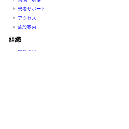
患者サポート
アクセス
施設案内
組織
院長挨拶
医療局
看護局
医療技術局
事務局
その他の部署
その他
お知らせ