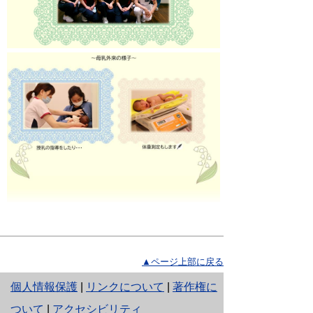
▲ページ上部に戻る
と
個人情報保護
|
リンクについて
|
著作権に
り
ついて
|
アクセシビリティ