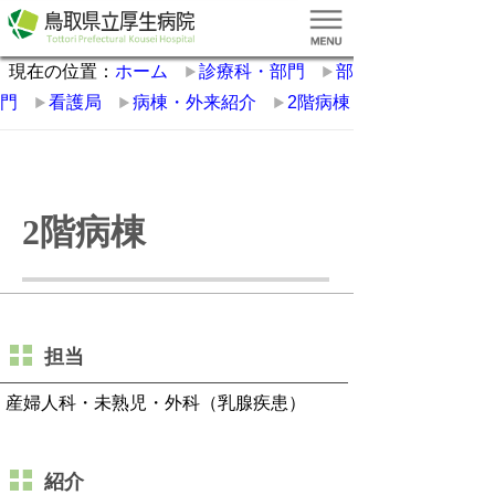
現在の位置：
ホーム
診療科・部門
部
門
看護局
病棟・外来紹介
2階病棟
2階病棟
担当
産婦人科・未熟児・外科（乳腺疾患）
紹介