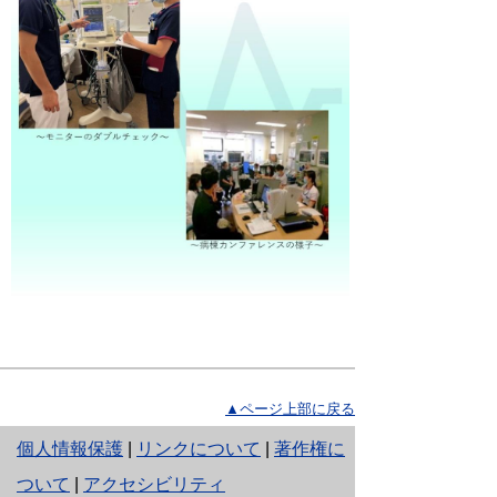
▲ページ上部に戻る
と
個人情報保護
|
リンクについて
|
著作権に
り
ついて
|
アクセシビリティ