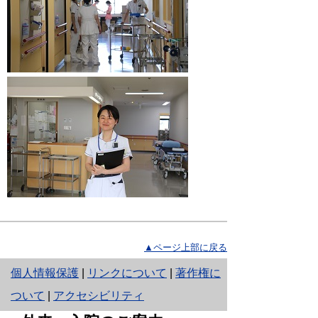
▲ページ上部に戻る
と
個人情報保護
|
リンクについて
|
著作権に
り
ついて
|
アクセシビリティ
ネ