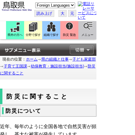
こ
の
ペ
読み上げ
大
元
ー
ジ
を
翻
訳
県外の方へ
分野で探す
組織で探す
防災 緊急
メニュー
す
る
現在の位置：
ホーム
県の組織と仕事
子ども家庭部
子育て王国課
幼保教育・施設担当(施設担当)
防災
に関すること
防災に関すること
防災について
近年、毎年のように全国各地で自然災害が頻
発し、甚大な被害が発生しています。