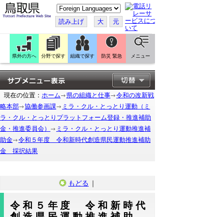
こ
の
ペ
読み上げ
大
元
ー
ジ
を
翻
訳
県外の方へ
分野で探す
組織で探す
防災 緊急
メニュー
す
る
現在の位置：
ホーム
県の組織と仕事
令和の改新戦
略本部
協働参画課
ミラ・クル・とっとり運動（ミ
ラ・クル・とっとりプラットフォーム登録・推進補助
金・推進委員会）
ミラ・クル・とっとり運動推進補
助金
令和５年度 令和新時代創造県民運動推進補助
金 採択結果
もどる
｜
令和５年度 令和新時代
創造県民運動推進補助