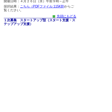
開催日時：４月２６日（水）午前９時～正午
採択結果：
こちら（PDFファイル:115KB)
からご
覧ください。
先頭にもどる
１次募集 スタートアップ型（スタート支援・ス
テップアップ支援）
開催日時：４月２６日（水）午前９時～正午
採択結果：
こちら（PDFファイル:260KB)
からご
覧ください。
▲ページ上部に戻る
と
個人情報保護
|
リンクについて
|
著作権に
り
ついて
|
アクセシビリティ
ネ
鳥取県 政策統轄総局 協働参画課
ッ
住所 〒680-8570
ト
鳥取県鳥取市東町1丁目220
電話
0857-26-7248
へ
ファクシミリ 0857-26-8107
の
E-mail
kyoudou-sankaku@pref.tottori.lg.jp