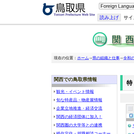
こ
の
ペ
ー
読み上げ
サイ
ジ
を
翻
訳
す
る
現在の位置：
ホーム
県の組織と仕事
令和
関西での鳥取県情報
観光・イベント情報
旬な特産品・物産展情報
企業立地推進・経済交流
関西の経済団体に加入！
関西圏の大学等との連携
移住定住・就職相談コーナー