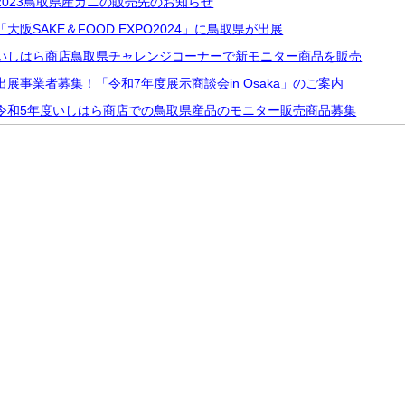
2023鳥取県産カニの販売先のお知らせ
「大阪SAKE＆FOOD EXPO2024」に鳥取県が出展
いしはら商店鳥取県チャレンジコーナーで新モニター商品を販売
出展事業者募集！「令和7年度展示商談会in Osaka」のご案内
令和5年度いしはら商店での鳥取県産品のモニター販売商品募集