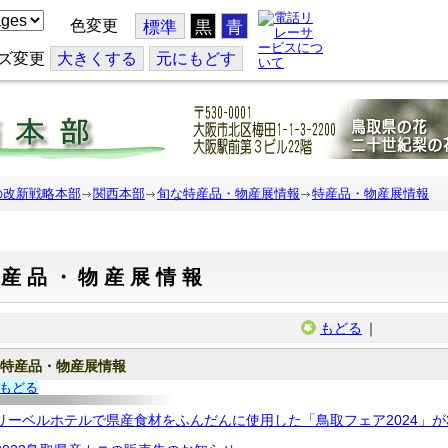
色変更
標準
黒
青
ズ変更
大
きくする
元
にもどす
の改新戦略本部
関西本部
旬な特産品・物産展情報
特産品・物産展情報
特産品・物産展情報
もどる
｜
特産品・物産展情報
もどる
リーベルホテルで県産食材をふんだんに使用した「鳥取フェア2024」が3