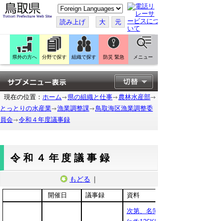
こ
の
ペ
読み上げ
大
元
ー
ジ
を
翻
訳
県外の方へ
分野で探す
組織で探す
防災 緊急
メニュー
す
る
現在の位置：
ホーム
県の組織と仕事
農林水産部
とっとりの水産業
漁業調整課
鳥取海区漁業調整委
員会
令和４年度議事録
令和４年度議事録
もどる
｜
開催日
議事録
資料
次第、名簿