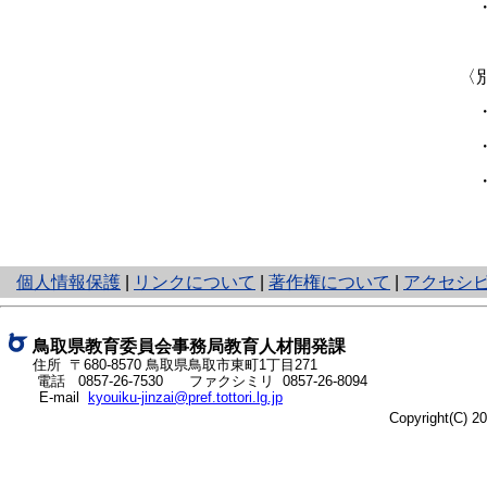
〈
と
個人情報保護
|
リンクについて
|
著作権について
|
アクセシ
り
ネ
ッ
鳥取県教育委員会事務局教育人材開発課
ト
住所 〒680-8570 鳥取県鳥取市東町1丁目271
電話
0857-26-7530
ファクシミリ 0857-26-8094
へ
E-mail
kyouiku-jinzai@pref.tottori.lg.jp
の
Copyright(C) 