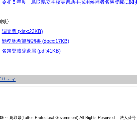
・
令和５年度 鳥取県立学校実習助手採用候補者名簿登載に関する留意事
別紙〉
・
調査票 (xlsx:23KB)
・
勤務地希望等調書 (docx:17KB)
・
名簿登載辞退届 (pdf:41KB)
ビリティ
2006～ 鳥取県(Tottori Prefectural Government) All Rights Reserved. 法人番号