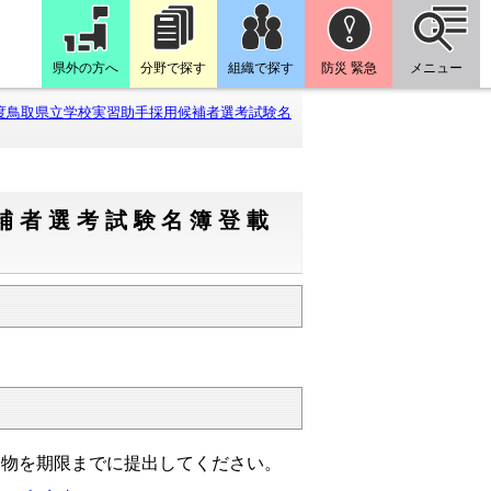
県外の方へ
分野で探す
組織で探す
防災 緊急
メニュー
度鳥取県立学校実習助手採用候補者選考試験名
補者選考試験名簿登載
出物を期限までに提出してください。