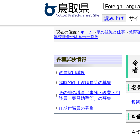
こ
の
ペ
ー
読み上げ
サイ
ジ
を
翻
現在の位置：
ホーム
県の組織と仕事
教育
訳
簿登載者受験番号一覧等
す
る
各種試験情報
教員採用試験
臨時的任用教職員等の募集
名
その他の職員（事務・現業・相
談員・実習助手等）の募集
名簿
任期付職員の募集
A
A