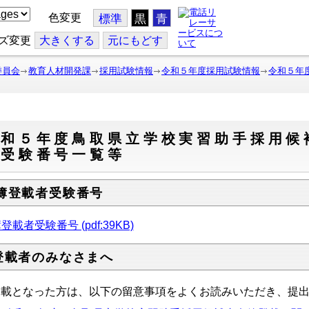
色変更
標準
黒
青
ズ変更
大
きくする
元
にもどす
委員会
教育人材開発課
採用試験情報
令和５年度採用試験情報
令和５年
令和５年度鳥取県立学校実習助手採用候
者受験番号一覧等
簿登載者受験番号
登載者受験番号 (pdf:39KB)
登載者のみなさまへ
登載となった方は、以下の留意事項をよくお読みいただき、提