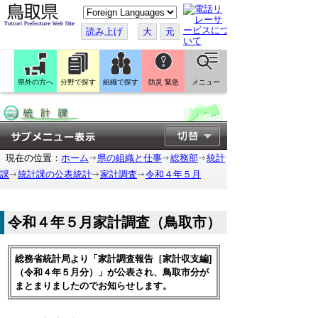
こ
の
ペ
読み上げ
大
元
ー
ジ
を
翻
訳
県外の方へ
分野で探す
組織で探す
防災 緊急
メニュー
す
る
現在の位置：
ホーム
県の組織と仕事
総務部
統計
課
統計課の公表統計
家計調査
令和４年５月
令和４年５月家計調査（鳥取市）
総務省統計局より「家計調査報告［家計収支編]
（令和４年５月分）」が公表され、鳥取市分が
まとまりましたのでお知らせします。