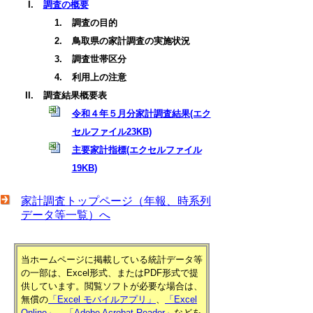
調査の概要
調査の目的
鳥取県の家計調査の実施状況
調査世帯区分
利用上の注意
調査結果概要表
令和４年５月分家計調査結果(エク
セルファイル23KB)
主要家計指標(エクセルファイル
19KB)
家計調査トップページ（年報、時系列
データ等一覧）へ
当ホームページに掲載している統計データ等
の一部は、Excel形式、またはPDF形式で提
供しています。閲覧ソフトが必要な場合は、
無償の
「Excel モバイルアプリ」
、
「Excel
Online」
、
「Adobe Acrobat Reader」
などを