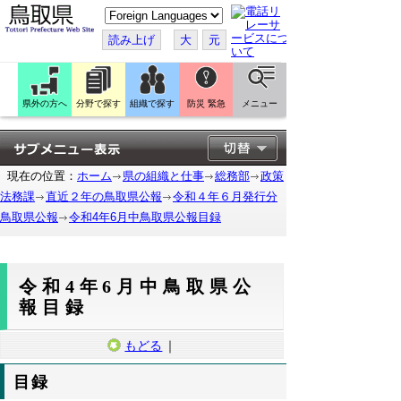
こ
の
ペ
読み上げ
大
元
ー
ジ
を
翻
訳
県外の方へ
分野で探す
組織で探す
防災 緊急
メニュー
す
る
現在の位置：
ホーム
県の組織と仕事
総務部
政策
法務課
直近２年の鳥取県公報
令和４年６月発行分
鳥取県公報
令和4年6月中鳥取県公報目録
令和4年6月中鳥取県公
報目録
もどる
｜
目録