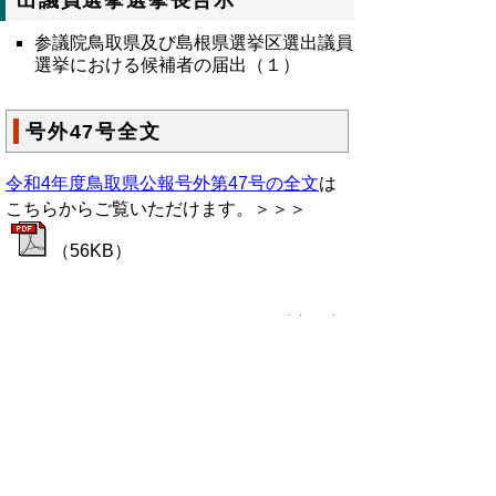
出議員選挙選挙長告示
参議院鳥取県及び島根県選挙区選出議員
選挙における候補者の届出（１）
号外47号全文
令和4年度鳥取県公報号外第47号の全文
は
こちらからご覧いただけます。＞＞＞
（56KB）
▲ページ上部に戻る
と
個人情報保護
|
リンクについて
|
著作権に
り
ついて
|
アクセシビリティ
ネ
鳥取県総務部政策法務課
ッ
住所 〒680-8570