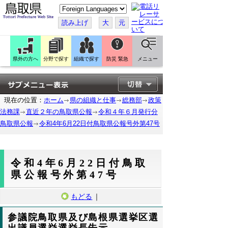
こ
の
ペ
読み上げ
大
元
ー
ジ
を
翻
訳
県外の方へ
分野で探す
組織で探す
防災 緊急
メニュー
す
る
現在の位置：
ホーム
県の組織と仕事
総務部
政策
法務課
直近２年の鳥取県公報
令和４年６月発行分
鳥取県公報
令和4年6月22日付鳥取県公報号外第47号
令和4年6月22日付鳥取
県公報号外第47号
もどる
｜
参議院鳥取県及び島根県選挙区選