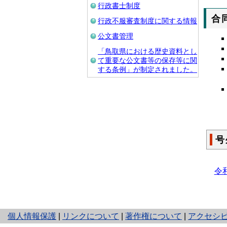
行政書士制度
合
行政不服審査制度に関する情報
公文書管理
「鳥取県における歴史資料とし
て重要な公文書等の保存等に関
する条例」が制定されました。
号
令
と
個人情報保護
|
リンクについて
|
著作権について
|
アクセシ
り