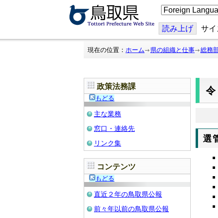
こ
の
ペ
ー
読み上げ
サイ
ジ
を
翻
現在の位置：
ホーム
県の組織と仕事
総務
訳
す
る
政策法務課
令
もどる
主な業務
窓口・連絡先
選
リンク集
コンテンツ
もどる
直近２年の鳥取県公報
前々年以前の鳥取県公報