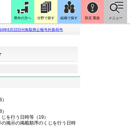
県外の方へ
分野で探す
組織で探す
防災 緊急
メニュー
和4年6月22日付鳥取県公報号外第45号
号
6）
8）
じを行う日時等（19）
等の掲示の掲載順序のくじを行う日時