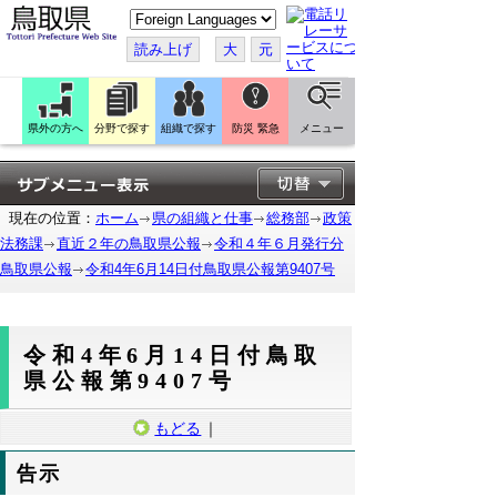
こ
の
ペ
読み上げ
大
元
ー
ジ
を
翻
訳
県外の方へ
分野で探す
組織で探す
防災 緊急
メニュー
す
る
現在の位置：
ホーム
県の組織と仕事
総務部
政策
法務課
直近２年の鳥取県公報
令和４年６月発行分
鳥取県公報
令和4年6月14日付鳥取県公報第9407号
令和4年6月14日付鳥取
県公報第9407号
もどる
｜
告示