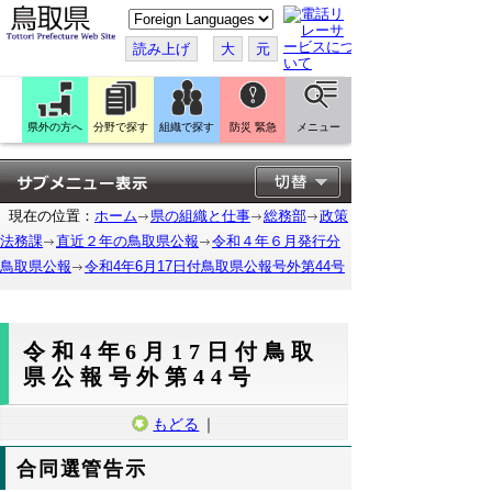
こ
の
ペ
読み上げ
大
元
ー
ジ
を
翻
訳
県外の方へ
分野で探す
組織で探す
防災 緊急
メニュー
す
る
現在の位置：
ホーム
県の組織と仕事
総務部
政策
法務課
直近２年の鳥取県公報
令和４年６月発行分
鳥取県公報
令和4年6月17日付鳥取県公報号外第44号
令和4年6月17日付鳥取
県公報号外第44号
もどる
｜
合同選管告示