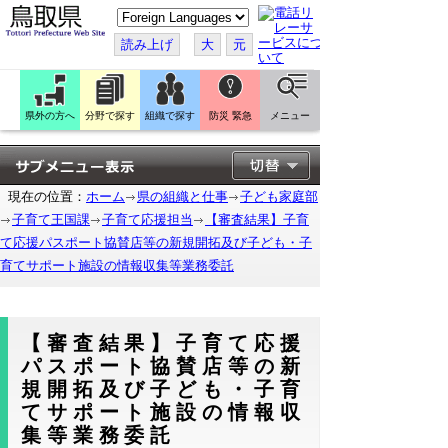
こ
の
ペ
読み上げ
大
元
ー
ジ
を
翻
訳
県外の方へ
分野で探す
組織で探す
防災 緊急
メニュー
す
る
現在の位置：
ホーム
県の組織と仕事
子ども家庭部
子育て王国課
子育て応援担当
【審査結果】子育
て応援パスポート協賛店等の新規開拓及び子ども・子
育てサポート施設の情報収集等業務委託
【審査結果】子育て応援
パスポート協賛店等の新
規開拓及び子ども・子育
てサポート施設の情報収
集等業務委託