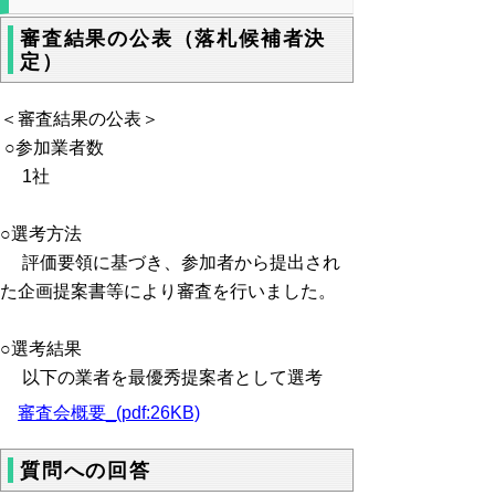
審査結果の公表（落札候補者決
定）
＜審査結果の公表＞
○参加業者数
1社
○選考方法
評価要領に基づき、参加者から提出され
た企画提案書等により審査を行いました。
○選考結果
以下の業者を最優秀提案者として選考
審査会概要_(pdf:26KB)
質問への回答