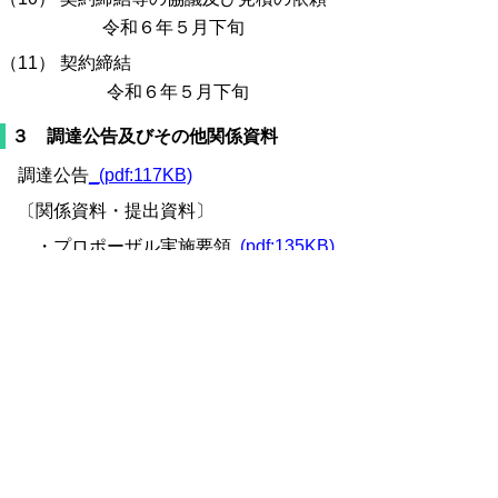
令和６年５月下旬
（11） 契約締結
令和６年５月下旬
３ 調達公告及びその他関係資料
調達公告
_(pdf:117KB)
〔関係資料・提出資料〕
・プロポーザル実施要領
(pdf:135KB)
プロポーザル実施要領・様式
_(docx:18KB)
・業務委託仕様書
(pdf:160KB)
・企画提案書作成要領
(pdf:79KB)
企画提案書実施要領・様式
_(docx:20KB)
・評価要領
_(pdf:72KB)