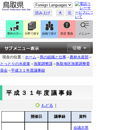
こ
の
ペ
読み上げ
大
元
ー
ジ
を
翻
訳
県外の方へ
分野で探す
組織で探す
防災 緊急
メニュー
す
る
現在の位置：
ホーム
県の組織と仕事
農林水産部
とっとりの水産業
漁業調整課
鳥取海区漁業調整委
員会
平成３１年度議事録
平成３１年度議事録
もどる
｜
開催日
議事録
資料
会議次第