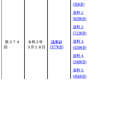
(35KB)
資料１
(828KB)
資料２
(713KB)
資料３
第３７４
令和２年
議事録
回
３月１８日
(377KB)
(429KB)
資料４
(248KB)
資料５
(456KB)
資料６
(274KB)
水産振興に関わることは水産振興
課が所管しています