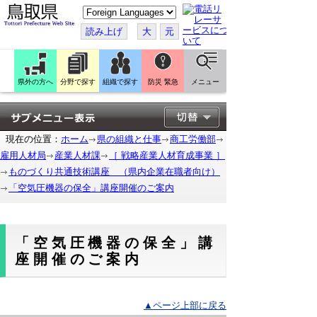
こ
の
ペ
読み上げ
大
元
ー
ジ
を
翻
訳
県外の方へ
分野で探す
組織で探す
防災 緊急
メニュー
す
る
現在の位置：
ホーム
県の組織と仕事
商工労働部
雇用人材局
産業人材課
［ 戦略産業人材育成事業 ］
ものづくり共通技術講座 （県内企業在職者向け）
「空気圧機器の保全」講座開催のご案内
「空気圧機器の保全」講
座開催のご案内
▲ページ上部に戻る