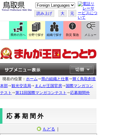
こ
の
ペ
読み上げ
大
元
ー
ジ
を
翻
訳
県外の方へ
分野で探す
組織で探す
防災 緊急
メニュー
す
る
現在の位置：
ホーム
県の組織と仕事
輝く鳥取創造
本部
観光交流局
まんが王国官房
国際マンガコン
テスト
第11回国際マンガコンテスト
応募期間外
応募期間外
もどる
｜