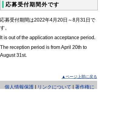
応募受付期間外です
応募受付期間は2022年4月20日～8月31日で
す。
It is out of the application acceptance period.
The reception period is from April 20th to
August 31st.
▲ページ上部に戻る
と
個人情報保護
|
リンクについて
|
著作権に
り
ついて
|
アクセシビリティ
ネ
鳥取県 輝く鳥取創造本部 観光交流
ッ
局 まんが王国官房
住所 〒680-8570
ト
鳥取県鳥取市東町1丁目220
へ