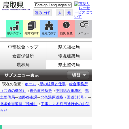
こ
の
ペ
読み上げ
大
元
ー
ジ
を
翻
訳
県外の方へ
分野で探す
組織で探す
防災 緊急
メニュー
す
る
中部総合トップ
県民福祉局
倉吉保健所
環境建築局
農林局
県土整備局
現在の位置：
ホーム
県の組織と仕事
総合事務所
（共通の機関）
総合事務所等
中部総合事務所
県
土整備局
道路都市課
北条湯原道路（国道313号）
北条倉吉道路（延伸）
工事による終日通行止のお知
らせ