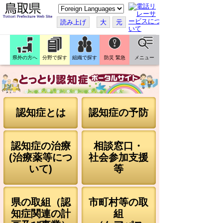
こ
の
ペ
読み上げ
大
元
ー
ジ
を
翻
訳
県外の方へ
分野で探す
組織で探す
防災 緊急
メニュー
す
る
認知症とは
認知症の予防
認知症の治療
相談窓口・
(治療薬等につ
社会参加支援
いて)
等
県の取組（認
市町村等の取
知症関連の計
組