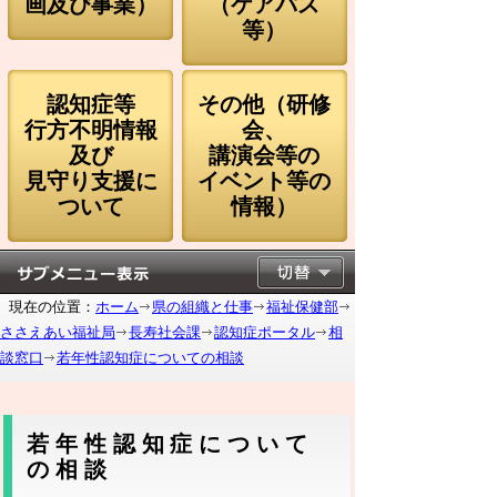
画及び事業）
（ケアパス
等）
認知症等
その他（研修
行方不明情報
会、
及び
講演会等の
見守り支援に
イベント等の
ついて
情報）
現在の位置：
ホーム
県の組織と仕事
福祉保健部
ささえあい福祉局
長寿社会課
認知症ポータル
相
談窓口
若年性認知症についての相談
若年性認知症について
の相談