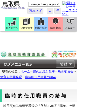
月額給与は高校卒業後の「学歴」及び「職歴」を基に
こ
して決定しています。 「学歴が確認できるもの」及び
の
「職歴が確認できるもの」の提出に御協力をお願いし
ペ
読み上げ
大
元
ます。
ー
ジ
を
翻
訳
県外の方へ
分野で探す
組織で探す
防災 緊急
メニュー
す
る
現在の位置：
ホーム
県の組織と仕事
教育委員会
教育人材開発課
臨時的任用職員の給与
臨時的任用職員の給与
給与月額は高校卒業後の「学歴」及び「職歴」を基