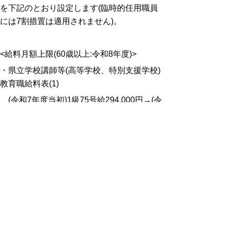
を下記のとおり設定します(臨時的任用職員
には7割措置は適用されません)。
<給料月額上限(60歳以上:令和8年度)>
・県立学校講師等(高等学校、特別支援学校)
教育職給料表(1)
(令和7年度当初)
1級75号給294,000円
→(令
和8年度)1級71号給301,300円
・市町村立学校講師等(小・中・義務教育学
校) 教育職給料表(2)
(令和7年度当初)
1級66号給286,000円
→(令
和8年度)1級62号給293,900円
・行政職、現業職(事務、司書、学校栄養職
員、学校技能主事等)
(令和7年度当初)
1級22号給215,500円
→(令