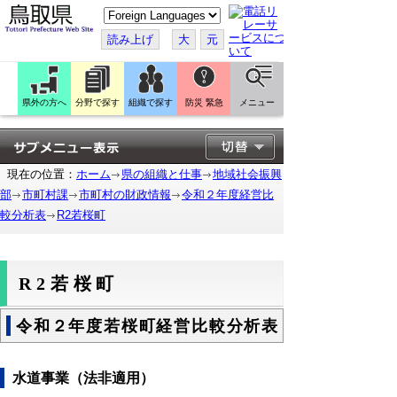
こ
の
ペ
読み上げ
大
元
ー
ジ
を
翻
訳
県外の方へ
分野で探す
組織で探す
防災 緊急
メニュー
す
る
現在の位置：
ホーム
県の組織と仕事
地域社会振興
部
市町村課
市町村の財政情報
令和２年度経営比
較分析表
R2若桜町
R2若桜町
令和２年度若桜町経営比較分析表
水道事業（法非適用）