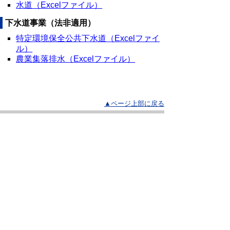
水道（Excelファイル）
下水道事業（法非適用）
特定環境保全公共下水道（Excelファイ
ル）
農業集落排水（Excelファイル）
▲ページ上部に戻る
と
個人情報保護
|
リンクについて
|
著作権に
り
ついて
|
アクセシビリティ
ネ
鳥取県 地域社会振興部 市町村課
ッ
住所 〒680-8570
ト
鳥取県鳥取市東町1丁目220
電話
0857-26-7056
へ
ファクシミリ 0857-26-8129
の
E-mail
shichouson@pref.tottori.lg.jp
Copyright(C) 2006～ 鳥取県(Tottori Prefectural