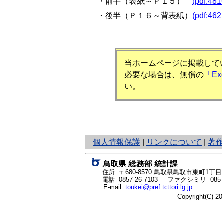
・前半（表紙～Ｐ１５）
(pdf:48
・後半（Ｐ１６～背表紙）
(pdf:46
当ホームページに掲載してい
必要な場合は、無償の
「E
い。
と
個人情報保護
|
リンクについて
|
著
り
ネ
鳥取県 総務部 統計課
ッ
住所 〒680-8570
鳥取県鳥取市東町1丁目2
ト
電話
0857-26-7103
ファクシミリ 0857-
E-mail
toukei@pref.tottori.lg.jp
へ
Copyright(C) 
の