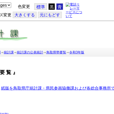
色変更
標準
黒
青
ズ変更
大
きくする
元
にもどす
部
統計課
統計課の公表統計
鳥取県勢要覧
令和3年版
要覧』
、
紙版を鳥取県庁統計課・県民参画協働課および各総合事務所
。