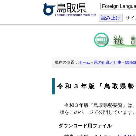
こ
の
ペ
ー
読み上げ
サイ
ジ
を
翻
訳
す
る
現在の位置：
ホーム
県の組織と仕事
総務
令和３年版『鳥取県勢
令和３年版『鳥取県勢要覧』は
版をこのページで公開しています
ダウンロード用ファイル