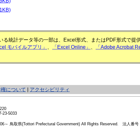
16KB)
21KB)
る統計データ等の一部は、Excel形式、またはPDF形式で
xcel モバイルアプリ」
、
「Excel Online」
、
「Adobe Acrobat R
作権について
|
アクセシビリティ
20
23-5033
2006～ 鳥取県(Tottori Prefectural Government) All Rights Reserved. 法人番号