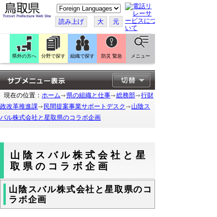
こ
の
ペ
読み上げ
大
元
ー
ジ
を
翻
訳
県外の方へ
分野で探す
組織で探す
防災 緊急
メニュー
す
る
現在の位置：
ホーム
県の組織と仕事
総務部
行財
政改革推進課
民間提案事業サポートデスク
山陰ス
バル株式会社と星取県のコラボ企画
山陰スバル株式会社と星
取県のコラボ企画
山陰スバル株式会社と星取県のコ
ラボ企画