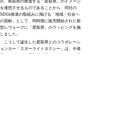
が、鳥取県の推進する「星取県」のイメージ
を連想させるものであることから、同社の
SDGs推進の取組みに掲げる「地域・社会へ
の貢献」として、同時期に販売開始された新
型レヴォーグに「星取県」のラッピングを施
しました。
こうして誕生した
星取県とのコラボレーシ
ョンカー「スターライトタクシー」は、今後
県内で催される星取県に関するイベント（星
空観察会など）へ貸出、展示される予定とな
っています。
▲ページ上部に戻る
と
個人情報保護
|
リンクについて
|
著作権に
り
ついて
|
アクセシビリティ
ネ