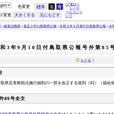
色変更
標準
黒
青
ズ変更
大
きくする
元
にもどす
部
政策法務課
直近２年の鳥取県公報
令和３年９月発行分鳥取県公報
令
和3年9月10日付鳥取県公報号外第85
もどる
｜
則
鳥取県災害救助法施行細則の一部を改正する規則（42）（福祉
外85号全文