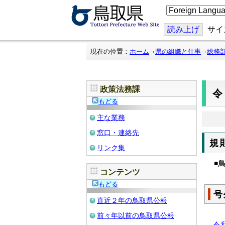
こ
の
ペ
ー
読み上げ
サイ
ジ
を
翻
現在の位置：
ホーム
県の組織と仕事
総務
訳
す
る
政策法務課
令
もどる
主な業務
窓口・連絡先
規
リンク集
◾
コンテンツ
もどる
号
直近２年の鳥取県公報
前々年以前の鳥取県公報