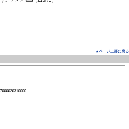
ます。＞＞＞
（213KB）
▲ページ上部に戻る
 7000020310000