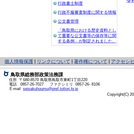
令
行政書士制度
行政不服審査制度に関する情報
公文書管理
「鳥取県における歴史資料とし
て重要な公文書等の保存等に関
する条例」が制定されました。
と
個人情報保護
|
リンクについて
|
著作権について
|
アクセシ
り
ネ
鳥取県総務部政策法務課
ッ
住所 〒680-8570
鳥取県鳥取市東町1丁目220
ト
電話
0857-26-7027
ファクシミリ 0857-26- 8106
E-mail
seisakuhoumu@pref.tottori.lg.jp
へ
Copyright(C) 
の