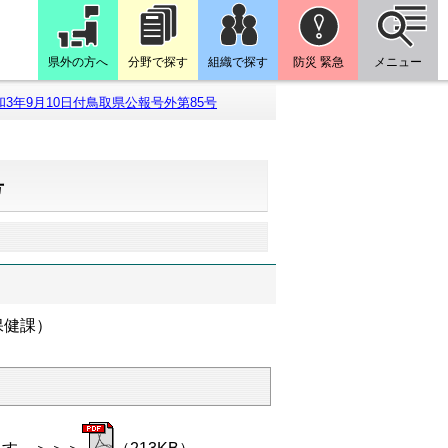
県外の方へ
分野で探す
組織で探す
防災 緊急
メニュー
和3年9月10日付鳥取県公報号外第85号
号
保健課）