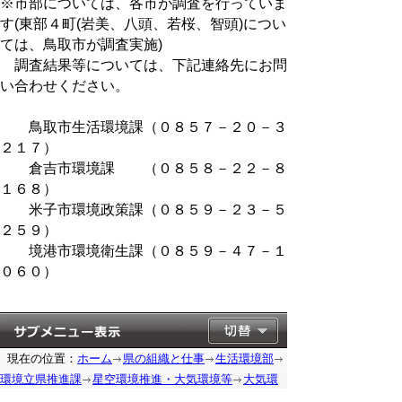
※市部については、各市が調査を行っていま
す(東部４町(岩美、八頭、若桜、智頭)につい
ては、鳥取市が調査実施)
調査結果等については、下記連絡先にお問
い合わせください。
鳥取市生活環境課（０８５７－２０－３
２１７）
倉吉市環境課 （０８５８－２２－８
１６８）
米子市環境政策課（０８５９－２３－５
２５９）
境港市環境衛生課（０８５９－４７－１
０６０）
現在の位置：
ホーム
県の組織と仕事
生活環境部
環境立県推進課
星空環境推進・大気環境等
大気環
境・騒音・振動など
騒音・振動・悪臭
令和２年度