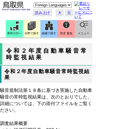
こ
の
ペ
読み上げ
大
元
ー
ジ
を
翻
訳
県外の方へ
分野で探す
組織で探す
防災 緊急
メニュー
す
る
令和２年度自動車騒音常
時監視結果
令和２年度自動車騒音常時監視結
果
騒音規制法第１８条に基づき実施した自動車
騒音の常時監視結果は、次のとおりでした。
詳細については、下の添付ファイルをご覧く
ださい。
調査結果概要