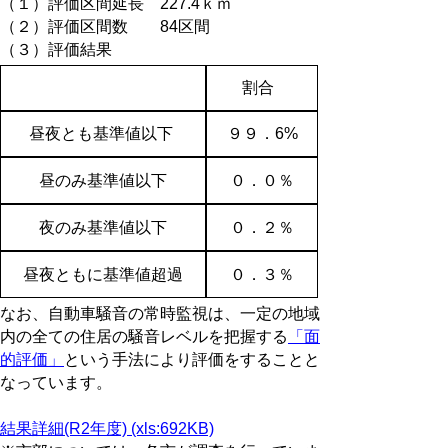
（１）評価区間延長 227.4ｋｍ
（２）評価区間数 84区間
（３）評価結果
割合
昼夜とも基準値以下
９９．6%
昼のみ基準値以下
０．０％
夜のみ基準値以下
０．２％
昼夜ともに基準値超過
０．３％
なお、自動車騒音の常時監視は、一定の地域
内の全ての住居の騒音レベルを把握する
「面
的評価」
という手法により評価をすることと
なっています。
結果詳細(R2年度) (xls:692KB)