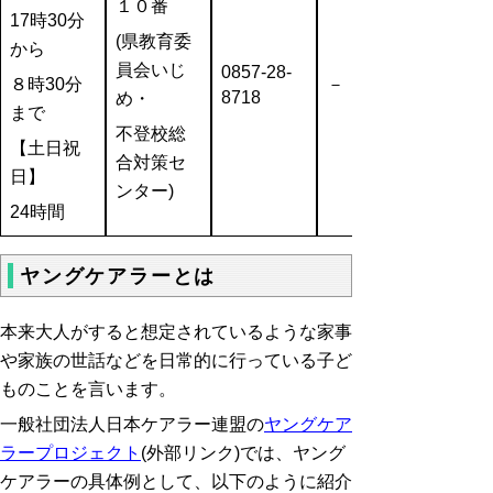
１０番
17時30分
(県教育委
から
員会いじ
0857-28-
８時30分
－
8718
め・
まで
不登校総
【土日祝
合対策セ
日】
ンター)
24時間
ヤングケアラーとは
本来大人がすると想定されているような家事
や家族の世話などを日常的に行っている子ど
ものことを言います。
一般社団法人日本ケアラー連盟の
ヤングケア
ラープロジェクト
(外部リンク)では、ヤング
ケアラーの具体例として、以下のように紹介