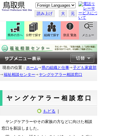
こ
の
ペ
読み上げ
大
元
ー
ジ
を
翻
訳
県外の方へ
分野で探す
組織で探す
防災 緊急
メニュー
す
る
現在の位置：
ホーム
県の組織と仕事
子ども家庭部
福祉相談センター
ヤングケアラー相談窓口
ヤングケアラー相談窓口
もどる
｜
ヤングケアラーやその家族の方などに向けた相談
窓口を新設しました。