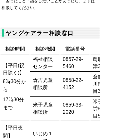
困ったこと・話をしたいことがあったら、まずは
相談してください。
ヤングケアラー相談窓口
相談時間
相談機関
電話番号
福祉相談
0857-29-
鳥取市江
【平日(祝
センター
5460
津318-1
日除く)】
倉吉市宮
倉吉児童
0858-22-
8時30分か
川町二丁
相談所
4152
ら
目36
17時30分
米子市博
米子児童
0859-33-
まで
労町四丁
相談所
2020
目50
【平日夜
いじめ１
間】