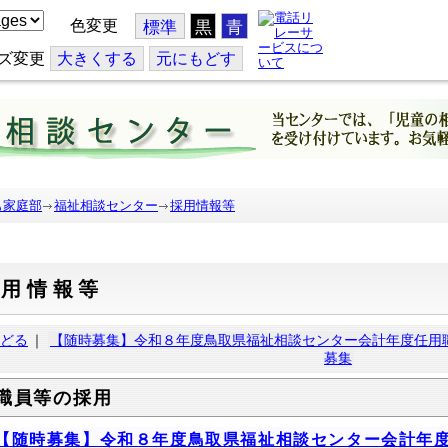
色変更
標準
黒
青
ズ変更
大
きくする
元
にもどす
も家庭部
福祉相談センター
採用情報等
採用情報等
どる
｜
【随時募集】令和８年度鳥取県福祉相談センター会計年度任用
募集
職員等の採用
【随時募集】令和８年度鳥取県福祉相談センター会計年