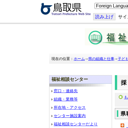
こ
の
ペ
ー
読み上げ
サイ
ジ
を
翻
訳
す
る
現在の位置：
ホーム
県の組織と仕事
子ど
福祉相談センター
窓口・連絡先
も
組織・業務等
所在地・アクセス
県
センター施設案内
福祉相談センターだより