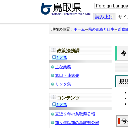
こ
の
ペ
ー
読み上げ
サイ
ジ
を
翻
現在の位置：
ホーム
県の組織と仕事
総務
訳
す
る
政策法務課
令
もどる
主な業務
窓口・連絡先
規
リンク集
コンテンツ
もどる
直近２年の鳥取県公報
号
前々年以前の鳥取県公報