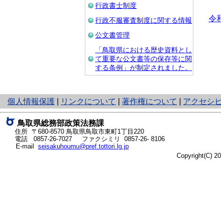
行政書士制度
令
行政不服審査制度に関する情報
公文書管理
「鳥取県における歴史資料とし
て重要な公文書等の保存等に関
する条例」が制定されました。
と
個人情報保護
|
リンクについて
|
著作権について
|
アクセシ
り
ネ
鳥取県総務部政策法務課
ッ
住所 〒680-8570
鳥取県鳥取市東町1丁目220
ト
電話
0857-26-7027
ファクシミリ 0857-26- 8106
E-mail
seisakuhoumu@pref.tottori.lg.jp
へ
Copyright(C) 
の