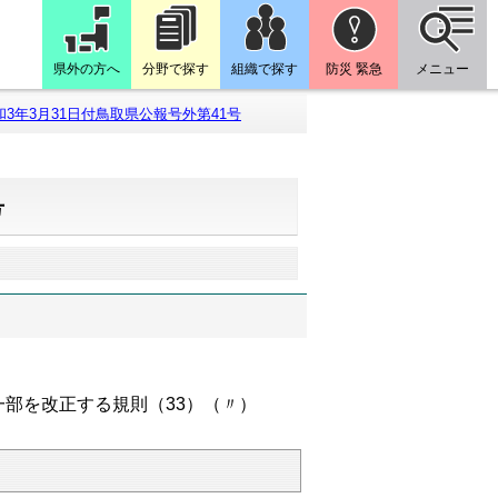
県外の方へ
分野で探す
組織で探す
防災 緊急
メニュー
和3年3月31日付鳥取県公報号外第41号
号
部を改正する規則（33）（〃）