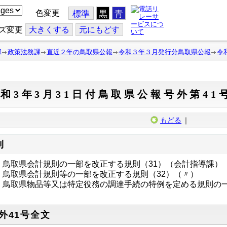
色変更
標準
黒
青
ズ変更
大
きくする
元
にもどす
部
政策法務課
直近２年の鳥取県公報
令和３年３月発行分鳥取県公報
令
和3年3月31日付鳥取県公報号外第41
もどる
｜
則
鳥取県会計規則の一部を改正する規則（31）（会計指導課）
鳥取県会計規則等の一部を改正する規則（32）（〃）
鳥取県物品等又は特定役務の調達手続の特例を定める規則の一
外41号全文