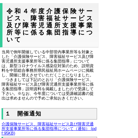
令和４年度介護保険サー
ビス、障害福祉サービス
及び障害児通所支援事業
所等に係る集団指導につ
いて
当局で例年開催している中部管内事業所等を対象と
した「介護保険サービス、障害福祉サービス及び障
害児通所支援事業所等に係る集団指導」について
は、新型コロナウイルス感染症対策のため、説明資
料を中部総合事務所県民福祉局ホームページに掲載
し、開催に替えさせていただくことになりました。
つきましては下記のとおり「介護保険サービス、
障害福祉サービス及び障害児通所支援事業所等に係
る集団指導」説明資料を掲載しましたので受講して
下さい。※なお、今年度については受講確認書の提
出は求めませんので予めご承知おきください。
１ 開催通知
介護保険サービス、障害福祉サービス及び障害児通
所支援事業所等に係る集団指導について（通知） (pd
f:95KB)