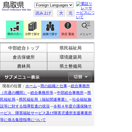
こ
の
ペ
読み上げ
大
元
ー
ジ
を
翻
訳
県外の方へ
分野で探す
組織で探す
防災 緊急
メニュー
す
る
中部総合トップ
県民福祉局
倉吉保健所
環境建築局
農林局
県土整備局
現在の位置：
ホーム
県の組織と仕事
総合事務所
（共通の機関）
総合事務所等
中部総合事務所
県
民福祉局
県民福祉局（福祉関連事業）
社会福祉施
設等に対する指導監査の状況
令和４年度介護保険サ
ービス、障害福祉サービス及び障害児通所支援事業所
等に係る集団指導について