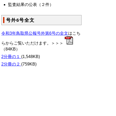
監査結果の公表（２件）
号外6号全文
令和3年鳥取県公報号外第6号の全文
はこち
らからご覧いただけます。＞＞＞
（84KB）
2分冊の１
(1,548KB)
2分冊の２
(759KB)
▲ページ上部に戻る
と
個人情報保護
|
リンクについて
|
著作権に
り
ついて
|
アクセシビリティ
ネ
鳥取県総務部政策法務課
ッ