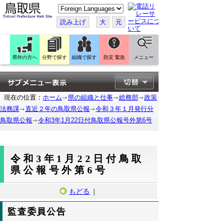
こ
の
ペ
読み上げ
大
元
ー
ジ
を
翻
訳
県外の方へ
分野で探す
組織で探す
防災 緊急
メニュー
す
る
現在の位置：
ホーム
県の組織と仕事
総務部
政策
法務課
直近２年の鳥取県公報
令和３年１月発行分
鳥取県公報
令和3年1月22日付鳥取県公報号外第6号
令和3年1月22日付鳥取
県公報号外第6号
もどる
｜
監査委員公告