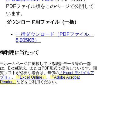
PDFファイル版をこのページで公開して
います。
ダウンロード用ファイル（一括）
一括ダウンロード（PDFファイル、
5,005KB）
御利用に当たって
当ホームページに掲載している統計データ等の一部
は、Excel形式、またはPDF形式で提供しています。閲
覧ソフトが必要な場合は、無償の
「Excel モバイルア
プリ」
、
「Excel Online」
、
「Adobe Acrobat
Reader」
などをご利用ください。
▲ページ上部に戻る
と
個人情報保護
|
リンクについて
|
著作権に
り
ついて
|
アクセシビリティ
ネ
鳥取県 総務部 統計課
ッ
住所 〒680-8570