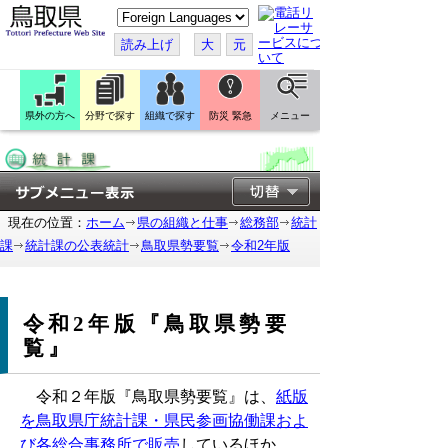
こ
の
ペ
読み上げ
大
元
ー
ジ
を
翻
訳
県外の方へ
分野で探す
組織で探す
防災 緊急
メニュー
す
る
現在の位置：
ホーム
県の組織と仕事
総務部
統計
課
統計課の公表統計
鳥取県勢要覧
令和2年版
令和2年版『鳥取県勢要
覧』
令和２年版『鳥取県勢要覧』は、
紙版
を鳥取県庁統計課・県民参画協働課およ
び各総合事務所で販売
しているほか、