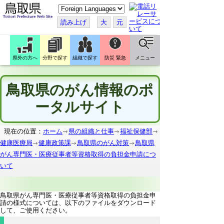
こ
の
ペ
読み上げ
大
元
ー
ジ
を
翻
訳
県外の方へ
分野で探す
組織で探す
防災 緊急
メニュー
す
る
鳥取県のがん情報のポ
ータルサイト
現在の位置：
ホーム
県の組織と仕事
福祉保健部
健康医療局
健康政策課
鳥取県のがん対策
鳥取県
がん専門医・医療従事者等資格取得の負担金申請につ
いて
鳥取県がん専門医・医療従事者等資格取得の負担金申
請の様式については、以下のファイルをダウンロード
して、ご使用ください。