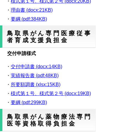
・
様式第１号、様式第２号 (docx:20KB)
・
理由書 (docx:21KB)
・
要綱 (pdf:384KB)
鳥取県がん専門医療従事
者育成支援負担金
交付申請様式
・
交付申請書 (docx:14KB)
・
実績報告書 (pdf:48KB)
・
所要額調書 (xlsx:15KB)
・
様式第１号、様式第２号 (docx:19KB)
・
要綱 (pdf:299KB)
鳥取県がん薬物療法専門
医等資格取得負担金