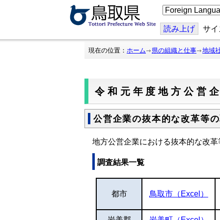
こ
の
ペ
ー
読み上げ
サイ
ジ
を
翻
現在の位置：
ホーム
県の組織と仕事
地域
訳
す
る
令和元年度地方公営
公営企業の抜本的な改革等の
地方公営企業における抜本的な改革
調査結果一覧
都市
鳥取市（Excel）
岩美郡
岩美町（Excel）