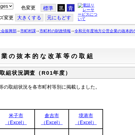
色変更
標準
黒
青
ズ変更
大
きくする
元
にもどす
社会振興部
市町村課
市町村の財政情報
令和元年度地方公営企業の抜本的
企業の抜本的な改革等の取組
取組状況調査（R01年度）
等の取組状況を各市町村等別に掲載しました。
米子市
倉吉市
境港市
（Excel）
（Excel）
（Excel）