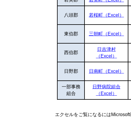
八頭郡
若桜町（Excel）
東伯郡
三朝町（Excel）
日吉津村
西伯郡
（Excel）
日野郡
日南町（Excel）
一部事務
日野病院組合
組合
（Excel）
エクセルをご覧になるにはMicroso