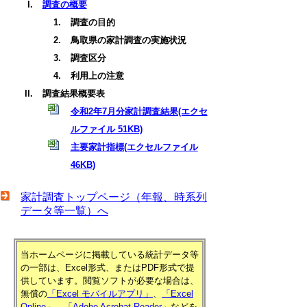
調査の概要
調査の目的
鳥取県の家計調査の実施状況
調査区分
利用上の注意
調査結果概要表
令和2年7月分家計調査結果(エクセ
ルファイル 51KB)
主要家計指標(エクセルファイル
46KB)
家計調査トップページ（年報、時系列
データ等一覧）へ
当ホームページに掲載している統計データ等
の一部は、Excel形式、またはPDF形式で提
供しています。閲覧ソフトが必要な場合は、
無償の
「Excel モバイルアプリ」
、
「Excel
Online」
、
「Adobe Acrobat Reader」
などを