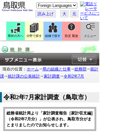
こ
の
ペ
読み上げ
大
元
ー
ジ
を
翻
訳
県外の方へ
分野で探す
組織で探す
防災 緊急
メニュー
す
る
現在の位置：
ホーム
県の組織と仕事
総務部
統計
課
統計課の公表統計
家計調査
令和2年7月
令和2年7月家計調査（鳥取市）
総務省統計局より「家計調査報告［家計収支編]
（令和2年7月分）」が公表され、鳥取市分がま
とまりましたのでお知らせします。