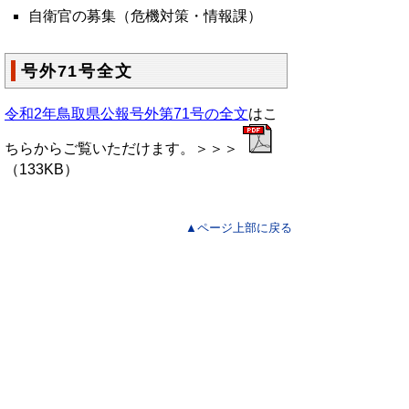
自衛官の募集（危機対策・情報課）
号外71号全文
令和2年鳥取県公報号外第71号の全文
はこ
ちらからご覧いただけます。＞＞＞
（133KB）
▲ページ上部に戻る
と
個人情報保護
|
リンクについて
|
著作権に
り
ついて
|
アクセシビリティ
ネ
鳥取県総務部政策法務課
ッ
住所 〒680-8570
ト
鳥取県鳥取市東町1丁目220
電話
0857-26-7027
へ