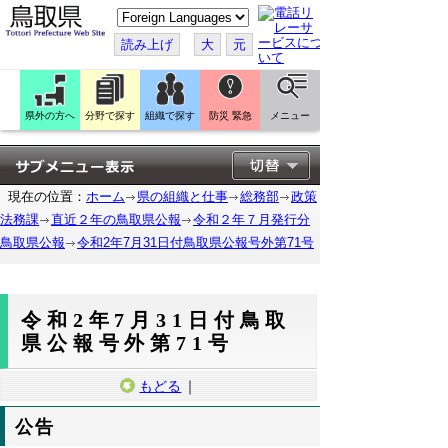
こ
の
ペ
読み上げ
大
元
ー
ジ
を
翻
訳
県外の方へ
分野で探す
組織で探す
防災 緊急
メニュー
す
る
現在の位置：
ホーム
県の組織と仕事
総務部
政策
法務課
直近２年の鳥取県公報
令和２年７月発行分
鳥取県公報
令和2年7月31日付鳥取県公報号外第71号
令和2年7月31日付鳥取
県公報号外第71号
もどる
｜
公告