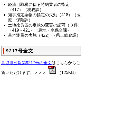
軽油引取税に係る特約業者の指定
（417）（税務課）
知事指定薬物の指定の失効（418）（医
療・保険課）
土地改良区の定款の変更の認可（３件）
（419～421）（農地・水保全課）
基本測量の実施（422）（県土総務課）
9217号全文
鳥取県公報第9217号の全文
はこちらからご
覧いただけます。＞＞＞
（125KB）
▲ページ上部に戻る
と
個人情報保護
|
リンクについて
|
著作権に
り
ついて
|
アクセシビリティ
ネ