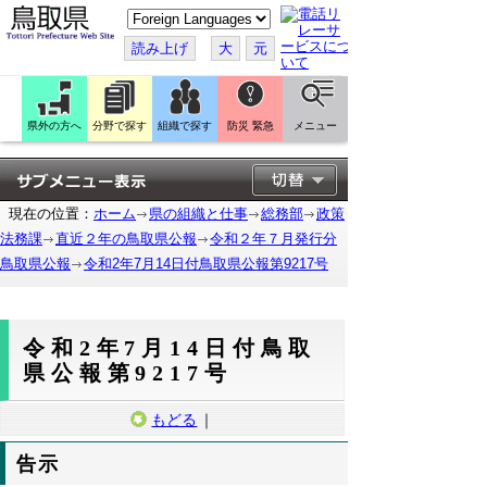
こ
の
ペ
読み上げ
大
元
ー
ジ
を
翻
訳
県外の方へ
分野で探す
組織で探す
防災 緊急
メニュー
す
る
現在の位置：
ホーム
県の組織と仕事
総務部
政策
法務課
直近２年の鳥取県公報
令和２年７月発行分
鳥取県公報
令和2年7月14日付鳥取県公報第9217号
令和2年7月14日付鳥取
県公報第9217号
もどる
｜
告示