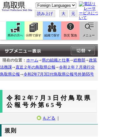
こ
の
ペ
読み上げ
大
元
ー
ジ
を
翻
訳
県外の方へ
分野で探す
組織で探す
防災 緊急
メニュー
す
る
現在の位置：
ホーム
県の組織と仕事
総務部
政策
法務課
直近２年の鳥取県公報
令和２年７月発行分
鳥取県公報
令和2年7月3日付鳥取県公報号外第65号
令和2年7月3日付鳥取県
公報号外第65号
もどる
｜
規則