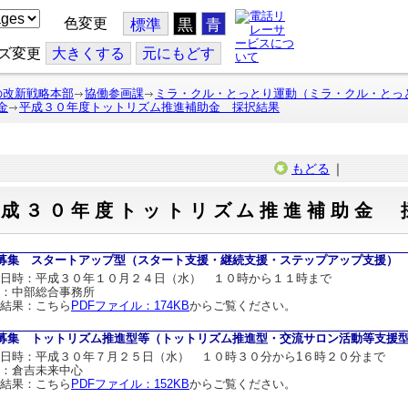
色変更
標準
黒
青
ズ変更
大
きくする
元
にもどす
の改新戦略本部
協働参画課
ミラ・クル・とっとり運動（ミラ・クル・とっ
金
平成３０年度トットリズム推進補助金 採択結果
もどる
｜
平成３０年度トットリズム推進補助金 
募集 スタートアップ型（スタート支援・継続支援・ステップアップ支援）
日時：平成３０年１０月２４日（水） １０時から１１時まで
：中部総合事務所
結果：こちら
PDFファイル：174KB
からご覧ください。
募集 トットリズム推進型等（トットリズム推進型・交流サロン活動等支援
日時：平成３０年７月２５日（水） １０時３０分から1６時２０分まで
場：倉吉未来中心
結果：こちら
PDFファイル：152KB
からご覧ください。