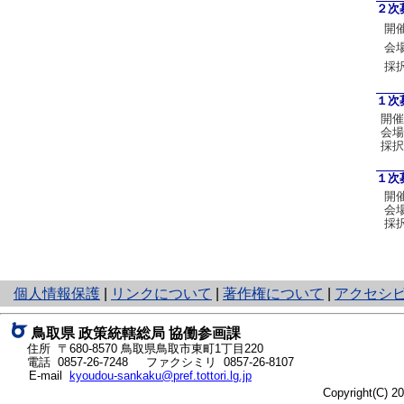
２次
開
会
採
１次
開催
会
採択
１次
開
会
採
と
個人情報保護
|
リンクについて
|
著作権について
|
アクセシ
り
ネ
鳥取県 政策統轄総局 協働参画課
ッ
住所 〒680-8570
鳥取県鳥取市東町1丁目220
ト
電話
0857-26-7248
ファクシミリ 0857-26-8107
E-mail
kyoudou-sankaku@pref.tottori.lg.jp
へ
Copyright(C) 
の