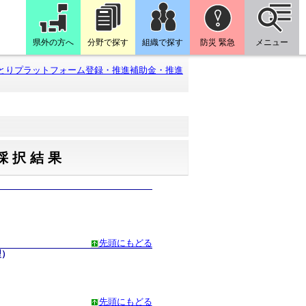
県外の方へ
分野で探す
組織で探す
防災 緊急
メニュー
とりプラットフォーム登録・推進補助金・推進
採択結果
先頭にもどる
型）
先頭にもどる