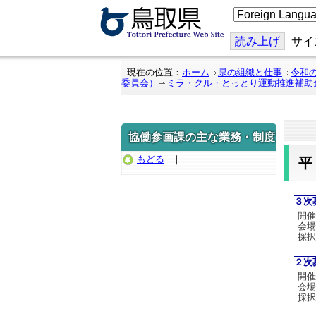
こ
の
ペ
ー
読み上げ
サイ
ジ
を
翻
現在の位置：
ホーム
県の組織と仕事
令和
訳
委員会）
ミラ・クル・とっとり運動推進補助
す
る
協働参画課の主な業務・制度
もどる
｜
３次
開催
会場
採択
２次
開催
会
採択