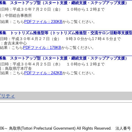
募集 スタートアップ型（スタート支援・継続支援・ステップアップ支援）
催日時：平成３０年７月２０日（金） １０時から１２時まで
場：中部総合事務所
択結果：こちら
PDFファイル：230KB
からご覧ください。
募集 トットリズム推進型等（トットリズム推進型・交流サロン活動等支援
日時：平成３０年４月２７日（金） ９時３０分から1７時４５分まで
場：倉吉未来中心
結果：こちら
PDFファイル：179KB
からご覧ください。
募集 スタートアップ型（スタート支援・継続支援・ステップアップ支援）
催日時：平成３０年４月２５日（水） １０時から１２時まで
場：鳥取県庁本庁舎
択結果：こちら
PDFファイル：242KB
からご覧ください。
ビリティ
2006～ 鳥取県(Tottori Prefectural Government) All Rights Reserved. 法人番号