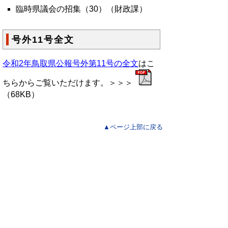
臨時県議会の招集（30）（財政課）
号外11号全文
令和2年鳥取県公報号外第11号の全文
はこ
ちらからご覧いただけます。＞＞＞
（68KB）
▲ページ上部に戻る
と
個人情報保護
|
リンクについて
|
著作権に
り
ついて
|
アクセシビリティ
ネ
鳥取県総務部政策法務課
ッ
住所 〒680-8570
ト
鳥取県鳥取市東町1丁目220
電話
0857-26-7027
へ