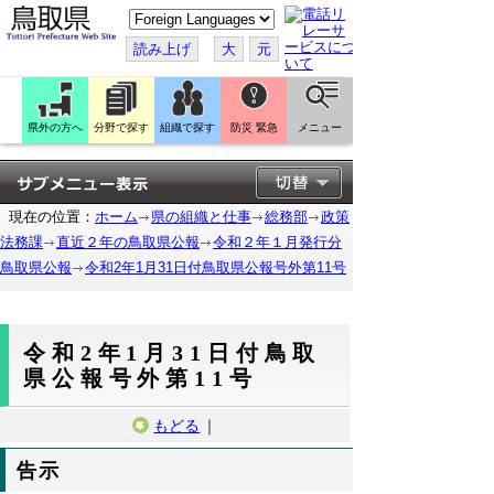
こ
の
ペ
読み上げ
大
元
ー
ジ
を
翻
訳
県外の方へ
分野で探す
組織で探す
防災 緊急
メニュー
す
る
現在の位置：
ホーム
県の組織と仕事
総務部
政策
法務課
直近２年の鳥取県公報
令和２年１月発行分
鳥取県公報
令和2年1月31日付鳥取県公報号外第11号
令和2年1月31日付鳥取
県公報号外第11号
もどる
｜
告示