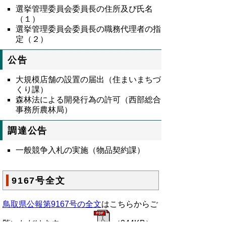
選挙管理委員会委員長の住所及び氏名
（１）
選挙管理委員会委員長の職務代理者の指
定（２）
公告
大規模店舗の設置の届出（住まいまちづ
くり課）
森林法による開発行為の許可（西部総合
事務所農林局）
調達公告
一般競争入札の実施（物品契約課）
9167号全文
鳥取県公報第9167号の全文
はこちらからご
覧いただけます。＞＞＞
（244KB）