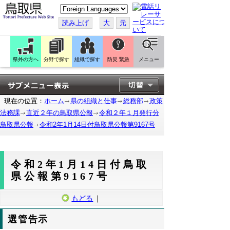
こ
の
ペ
読み上げ
大
元
ー
ジ
を
翻
訳
県外の方へ
分野で探す
組織で探す
防災 緊急
メニュー
す
る
現在の位置：
ホーム
県の組織と仕事
総務部
政策
法務課
直近２年の鳥取県公報
令和２年１月発行分
鳥取県公報
令和2年1月14日付鳥取県公報第9167号
令和2年1月14日付鳥取
県公報第9167号
もどる
｜
選管告示