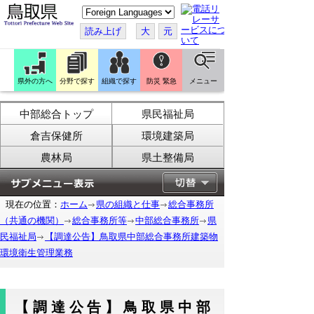
こ
の
ペ
読み上げ
大
元
ー
ジ
を
翻
訳
県外の方へ
分野で探す
組織で探す
防災 緊急
メニュー
す
る
中部総合トップ
県民福祉局
倉吉保健所
環境建築局
農林局
県土整備局
現在の位置：
ホーム
県の組織と仕事
総合事務所
（共通の機関）
総合事務所等
中部総合事務所
県
民福祉局
【調達公告】鳥取県中部総合事務所建築物
環境衛生管理業務
【調達公告】鳥取県中部