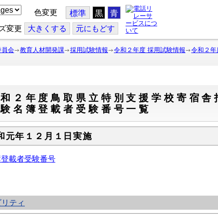
色変更
標準
黒
青
ズ変更
大
きくする
元
にもどす
委員会
教育人材開発課
採用試験情報
令和２年度 採用試験情報
令和２年
令和２年度鳥取県立特別支援学校寄宿舎
試験名簿登載者受験番号一覧
和元年１２月１日実施
簿登載者受験番号
ビリティ