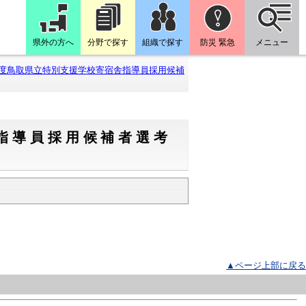
県外の方へ
分野で探す
組織で探す
防災 緊急
メニュー
度鳥取県立特別支援学校寄宿舎指導員採用候補
指導員採用候補者選考
▲ページ上部に戻る