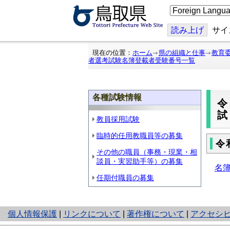
こ
の
ペ
ー
読み上げ
サイ
ジ
を
翻
現在の位置：
ホーム
県の組織と仕事
教育
訳
者選考試験名簿登載者受験番号一覧
す
る
各種試験情報
教員採用試験
臨時的任用教職員等の募集
令
その他の職員（事務・現業・相
談員・実習助手等）の募集
名
任期付職員の募集
と
個人情報保護
|
リンクについて
|
著作権について
|
アクセシ
り