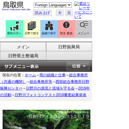
こ
の
ペ
読み上げ
大
元
ー
ジ
を
翻
訳
県外の方へ
分野で探す
組織で探す
防災 緊急
メニュー
す
る
メイン
日野振興局
日野県土整備局
現在の位置：
ホーム
県の組織と仕事
総合事務所
（共通の機関）
総合事務所等
西部総合事務所日野
振興センター
日野川の源流と流域を守る会
2019年
の活動
日野川フォトコンテスト2019審査結果発表