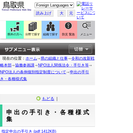
こ
の
ペ
読み上げ
大
元
ー
ジ
を
翻
訳
県外の方へ
分野で探す
組織で探す
防災 緊急
メニュー
す
る
現在の位置：
ホーム
県の組織と仕事
令和の改新戦
略本部
協働参画課
NPO法人関係法令・手引き等
NPO法人の条例個別指定制度について
申出の手引
き・各種様式集
もどる
｜
申出の手引き・各種様式
集
指定申出の手引き (pdf:1412KB)