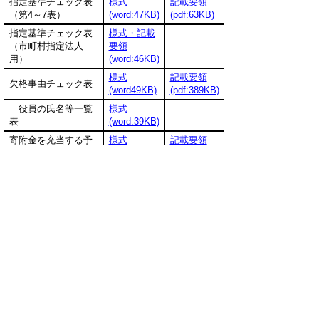
指定基準チェック表
様式
記載要領
（第4～7表）
(word:47KB)
(pdf:63KB)
指定基準チェック表
様式・記載
（市町村指定法人
要領
用）
(word:46KB)
様式
記載要領
欠格事由チェック表
(word49KB)
(pdf:389KB)
役員の氏名等一覧
様式
表
(word:39KB)
寄附金を充当する予
様式
記載要領
定の事業内容等
(word:40KB)
(pdf:50KB)
（注）控除対象特定非営利活動法人指定（更新）申
出書（様式第1号）以外の書類は指定様式ではありま
せん。（同等の記載事項があれば、別の書類を添付
していただいても構いません。）
▲ページ上部に戻る
と
個人情報保護
|
リンクについて
|
著作権に
り
ついて
|
アクセシビリティ