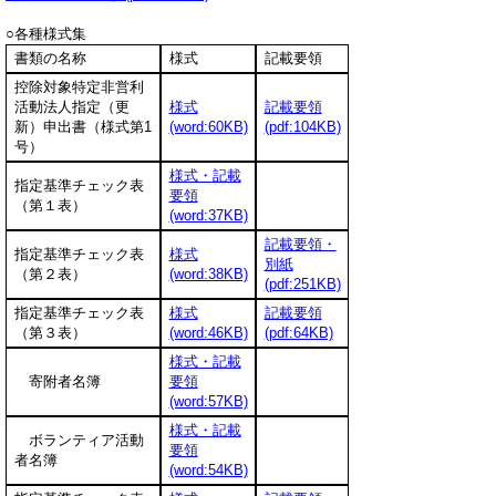
○各種様式集
書類の名称
様式
記載要領
控除対象特定非営利
活動法人指定（更
様式
記載要領
新）申出書（様式第1
(word:60KB)
(pdf:104KB)
号）
様式・
記載
指定基準チェック表
要領
（第１表）
(word:37KB)
記載要領・
指定基準チェック表
様式
別紙
（第２表）
(word:38KB)
(pdf:251KB)
指定基準チェック表
様式
記載要領
（第３表）
(word:46KB)
(pdf:64KB)
様式・記載
寄附者名簿
要領
(word:57KB)
様式・記載
ボランティア活動
要領
者名簿
(word:54KB)